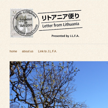
home
about us
Link to J.L.F.A.