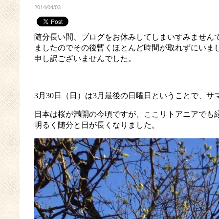
2014/04/03
随分長い間、ブログをお休みしてしまいすみません
ましたのでその後暫くほとんど時間が取れずにいま
申し訳ございませんでした。
3
月
30
日（日）は
3
月最後の日曜日ということで、サ
日本は桜が満開の今頃ですが、ここリトアニアでも
明るく随分と日が長くなりました。